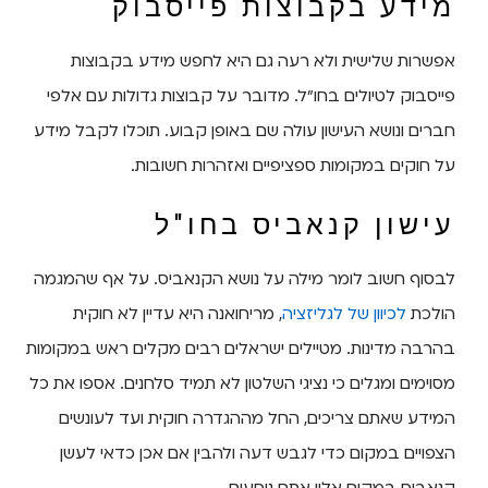
מידע בקבוצות פייסבוק
אפשרות שלישית ולא רעה גם היא לחפש מידע בקבוצות
פייסבוק לטיולים בחו"ל. מדובר על קבוצות גדולות עם אלפי
חברים ונושא העישון עולה שם באופן קבוע. תוכלו לקבל מידע
על חוקים במקומות ספציפיים ואזהרות חשובות.
עישון קנאביס בחו"ל
לבסוף חשוב לומר מילה על נושא הקנאביס. על אף שהמגמה
הולכת
לכיוון של לגליזציה
, מריחואנה היא עדיין לא חוקית
בהרבה מדינות. מטיילים ישראלים רבים מקלים ראש במקומות
מסוימים ומגלים כי נציגי השלטון לא תמיד סלחנים. אספו את כל
המידע שאתם צריכים, החל מההגדרה חוקית ועד לעונשים
הצפויים במקום כדי לגבש דעה ולהבין אם אכן כדאי לעשן