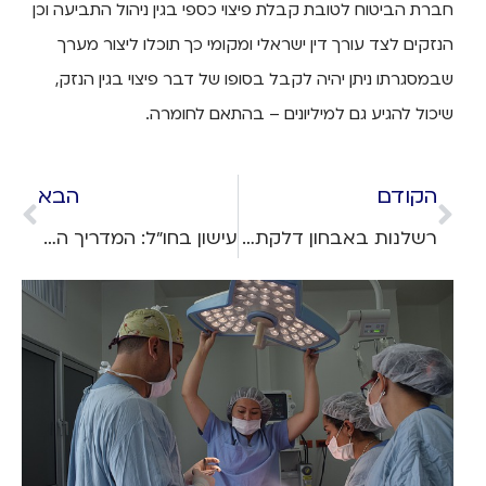
חברת הביטוח לטובת קבלת פיצוי כספי בגין ניהול התביעה וכן
הנזקים לצד עורך דין ישראלי ומקומי כך תוכלו ליצור מערך
שבמסגרתו ניתן יהיה לקבל בסופו של דבר פיצוי בגין הנזק,
שיכול להגיע גם למיליונים – בהתאם לחומרה.
הקודם
הבא
רשלנות באבחון דלקת בתוספתן: מה עושים כשזה קורה בבית חולים בחו"ל?
עישון בחו"ל: המדריך המלא והאזהרות שאתם חייבים להכיר