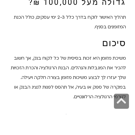
גדולה מעל 100,000 ₪?
תהליך האישור לוקח בדרך כלל 2-3 ימי עסקים, כולל הכנת
המזומנים בסניף.
סיכום
משיכת מזומן היא זכות בסיסית של כל לקוח בנק, אך חשוב
להכיר את המגבלות והנהלים. הבנת הרגולציה והכרת הזכויות
שלך יעזרו לך לבצע משיכות מזומן בצורה חלקה ויעילה.
במקרה של ספק או בעיה, אל תהסס לפנות לנציג הבנק או
לגורמי הרגולציה הרלוונטיים.
גלילה
לראש
הקודם
הבא
העמוד
רעיונות לחופשה זוגית בארץ – מלונות וצימרים מומלצים לכל תקציב
ניהול מרחוק של ביטחון כלכלי: המענה הבירוקרטי למגמות הרילוקיישן בישראל