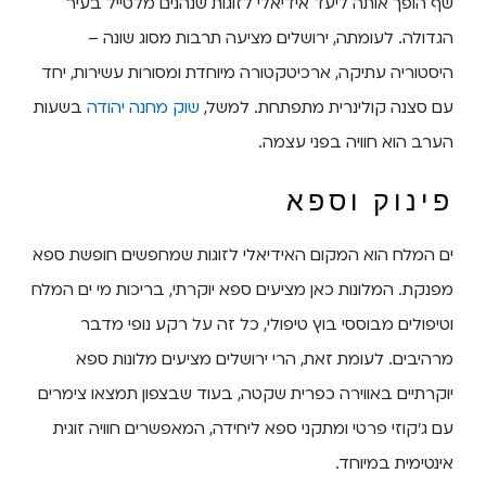
שף הופך אותה ליעד אידיאלי לזוגות שנהנים מלטייל בעיר
הגדולה. לעומתה, ירושלים מציעה תרבות מסוג שונה –
היסטוריה עתיקה, ארכיטקטורה מיוחדת ומסורות עשירות, יחד
עם סצנה קולינרית מתפתחת. למשל,
שוק מחנה יהודה
בשעות
הערב הוא חוויה בפני עצמה.
פינוק וספא
ים המלח הוא המקום האידיאלי לזוגות שמחפשים חופשת ספא
מפנקת. המלונות כאן מציעים ספא יוקרתי, בריכות מי ים המלח
וטיפולים מבוססי בוץ טיפולי, כל זה על רקע נופי מדבר
מרהיבים. לעומת זאת, הרי ירושלים מציעים מלונות ספא
יוקרתיים באווירה כפרית שקטה, בעוד שבצפון תמצאו צימרים
עם ג'קוזי פרטי ומתקני ספא ליחידה, המאפשרים חוויה זוגית
אינטימית במיוחד.