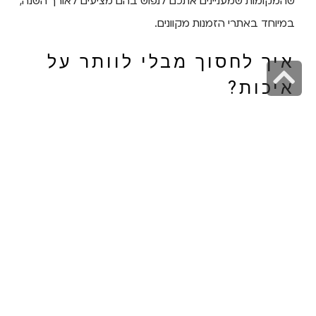
שהמקומות שמעניינים אתכם לנפוש בהם מציעים לאורך השנה,
במיוחד באתרי הזמנות מקוונים.
איך לחסוך מבלי לוותר על
גלילה
איכות?
לראש
העמוד
ישנן מספר דרכים לחסוך בחופשה זוגית מבלי לפגוע באיכות:
הזמינו באמצע שבוע
– מחירים בימי ראשון-חמישי זולים
ב-30%-40% מסופי שבוע.
הזמינו מראש
– הזמנה 2-3 חודשים מראש יכולה לחסוך
עד 25%.
השוו מחירים
– בדקו מחירים באתרים שונים ובאתר של
המקום עצמו.
חפשו חבילות
– חבילות הכוללות ארוחות או טיפולי ספא