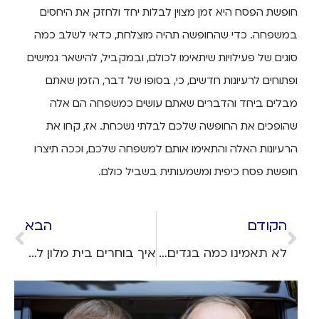
חופשת הפסח היא זמן מצוין לבלות יחד ולחזק את היחסים
במשפחה. כדי שהחופשה תהיה מוצלחת, כדאי לשלב כמה
סוגים של פעילויות שיתאימו לכולם, ובמקביל, להישאר גמישים
ופתוחים לרעיונות חדשים, כי, בסופו של דבר, הזמן שאתם
מבלים ביחד והדברים שאתם עושים כמשפחה הם אלה
שהופכים את החופשה שלכם לבלתי נשכחת. אז, קחו את
הרעיונות האלה והתאימו אותם למשפחה שלכם, וככה תיצרו
חופשת פסח כיפית ומשמעותית בשביל כולם.
הקודם
הבא
לא תאמינו כמה בגדים נכנסים: איך לארוז מזוודה לחופשה ארוכה?
איך בוחרים בית מלון לחופשה חלומית בארץ?