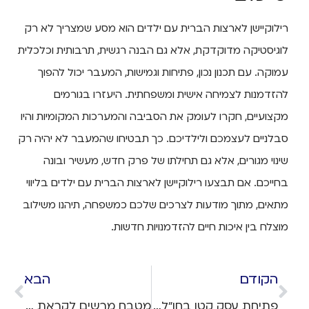
רילוקיישן לארצות הברית עם ילדים הוא מסע שמצריך לא רק
לוגיסטיקה מדוקדקת, אלא גם הבנה רגשית, תרבותית וכלכלית
עמוקה. עם תכנון נכון, פתיחות וגמישות, המעבר יכול להפוך
להזדמנות לצמיחה אישית ומשפחתית. היעזרו בגורמים
מקצועיים, חקרו לעומק את הסביבה והמערכות המקומיות והיו
סבלניים לעצמכם ולילדיכם. כך תבטיחו שהמעבר לא יהיה רק
שינוי מגורים, אלא גם תחילתו של פרק חדש, מעשיר ובונה
בחייכם. אם תבצעו רילוקיישן לארצות הברית עם ילדים בליווי
מתאים, מתוך מודעות לצרכים שלכם כמשפחה, תיהנו משילוב
מוצלח בין איכות חיים להזדמנויות חדשות.
הקודם
הבא
פתיחת עסק קטן בחו"ל – כל המידע ליזם העצמאי
מטבח מרשים לקראת מכירת הדירה: איך להעלות את ערך הנכס לפני הרילוקיישן?